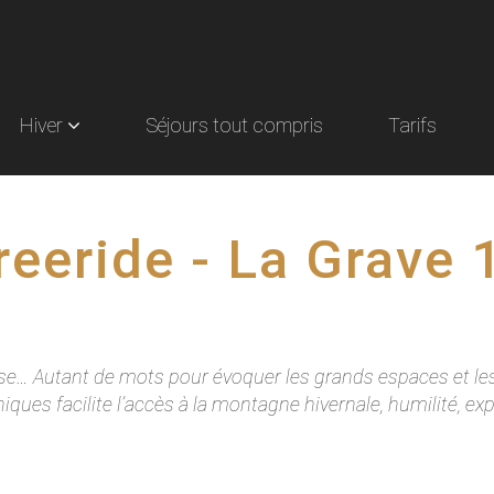
Hiver
Séjours tout compris
Tarifs
reeride - La Grave 
… Autant de mots pour évoquer les grands espaces et les p
iques facilite l’accès à la montagne hivernale, humilité, exp