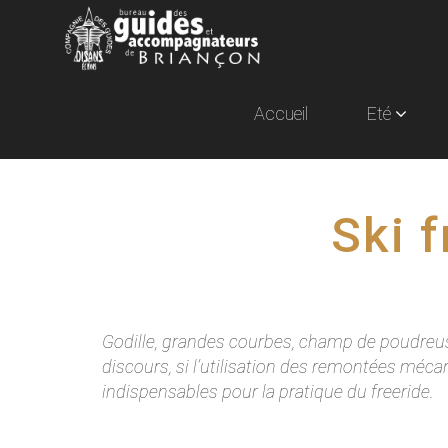
Accueil
Eté
Ski f
Godille, grandes courbes, champ de poudreuse
discours, si l’utilisation des remontées mécan
indispensables pour la pratique du freeride.