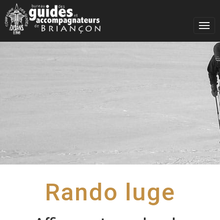
Togg
navig
Rando luge