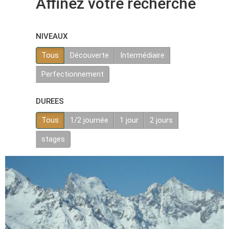
Affinez votre recherche
NIVEAUX
Tous
Découverte
Intermédiaire
Perfectionnement
DUREES
Tous
1/2 journée
1 jour
2 jours
stages