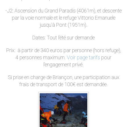
-J2: Ascension du Grand Paradis (4061m), et descente
par la voie normale et le refuge Vittorio Emanuele
jusqu'à Pont (1951m).
Dates: Tout l'été sur demande
Prix: à partir de 340 euros par personne (hors refuge),
4 personnes maximum.
Voir page tarifs
pour
l'engagement privé.
Si prise en charge de Briançon, une participation aux
frais de transport de 100€ est demandée.