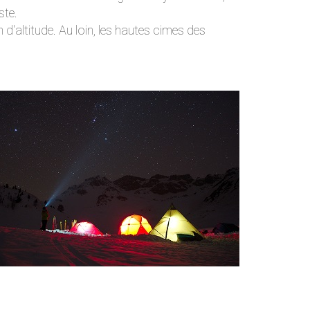
ste.
'altitude. Au loin, les hautes cimes des