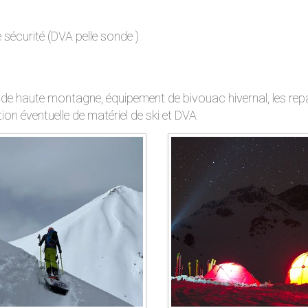
e sécurité (DVA pelle sonde )
 de haute montagne, équipement de bivouac hivernal, les rep
ion éventuelle de matériel de ski et DVA