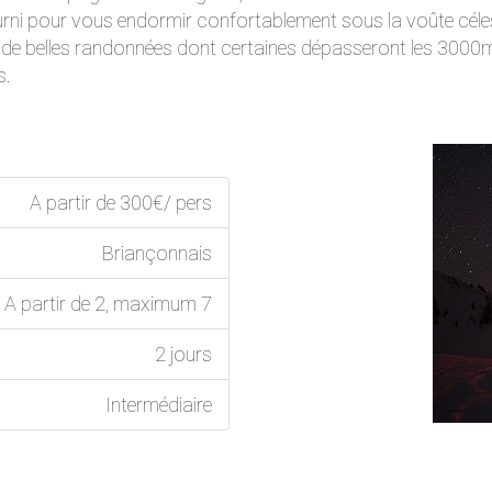
rni pour vous endormir confortablement sous la voûte céle
de belles randonnées dont certaines dépasseront les 3000m d
s.
A partir de 300€/ pers
Briançonnais
A partir de 2, maximum 7
2 jours
Intermédiaire