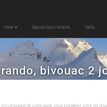
Hiver
Séjours tout compris
Tarifs
 rando, bivouac 2 j
e. Accompagné de votre guide, vous installerez votre nid do