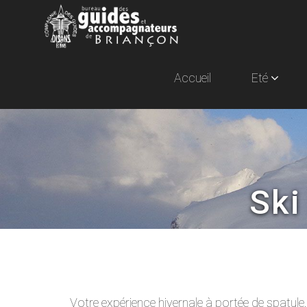
Accueil
Eté
Ski
Votre expérience hivernale à portée de spatul