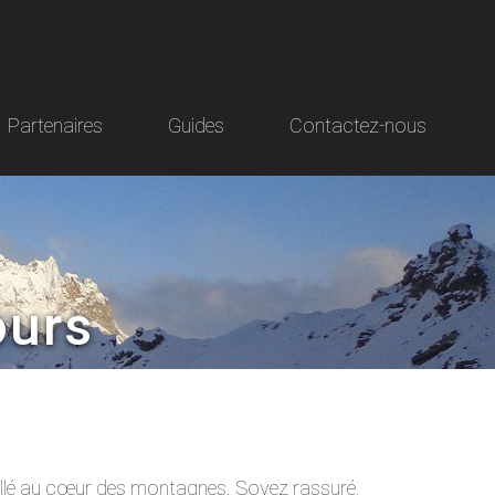
Partenaires
Guides
Contactez-nous
ours
uillé au cœur des montagnes. Soyez rassuré,