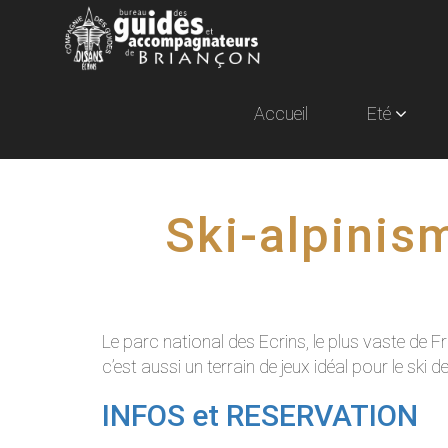
Accueil
Eté
Ski-alpinism
Le parc national des Ecrins, le plus vaste d
c’est aussi un terrain de jeux idéal pour le ski 
INFOS et RESERVATION