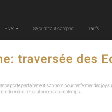
Hiver
Séjours tout compris
Tarifs
e: traversée des E
e France porte parfaitement son nom pour renfermer des joy
de randonnée et le ski alpinisme au printemps.