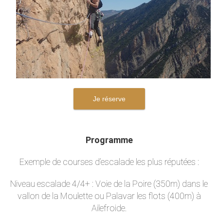
Je réserve
Programme
Exemple de courses d’escalade les plus réputées :
Niveau escalade 4/4+ : Voie de la Poire (350m) dans le
vallon de la Moulette ou Palavar les flots (400m) à
Ailefroide.